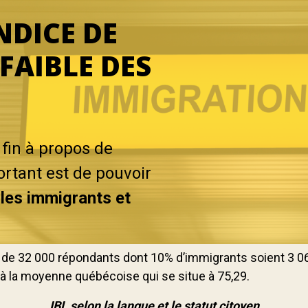
NDICE DE
FAIBLE DES
fin à propos de
portant est de pouvoir
 les immigrants et
s de 32 000 répondants dont 10% d’immigrants soient 3 0
 à la moyenne québécoise qui se situe à 75,29.
IBL selon la langue et le statut citoyen