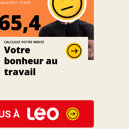
ujourd'hui - 9 août
65,4
CALCULEZ VOTRE INDICE
Votre
bonheur au
travail
US À