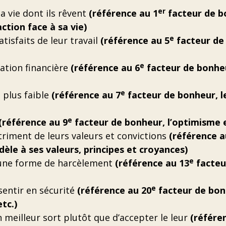
er
a vie dont ils rêvent
(référence au 1
facteur de b
ction face à sa vie)
e
isfaits de leur travail
(référence au 5
facteur de 
e
uation financière
(référence au 6
facteur de bonheur
e
 plus faible
(référence au 7
facteur de bonheur, le
e
(référence au 9
facteur de bonheur, l’optimisme et
riment de leurs valeurs et convictions
(référence a
fidèle à ses valeurs, principes et croyances)
e
 une forme de harcèlement
(référence au 13
facteur
e
sentir en sécurité
(référence au 20
facteur de bon
tc.)
meilleur sort plutôt que d’accepter le leur
(référe