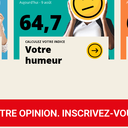
Aujourd'hui - 9 août
A
64,7
CALCULEZ VOTRE INDICE
Votre
humeur
TRE OPINION. INSCRIVEZ-VO